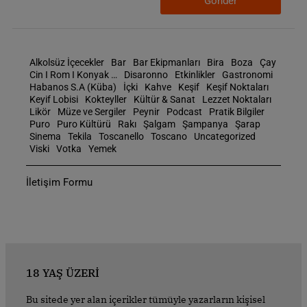
Gönder
Alkolsüz İçecekler
Bar
Bar Ekipmanları
Bira
Boza
Çay
Cin I Rom I Konyak …
Disaronno
Etkinlikler
Gastronomi
Habanos S.A (Küba)
İçki
Kahve
Keşif
Keşif Noktaları
Keyif Lobisi
Kokteyller
Kültür & Sanat
Lezzet Noktaları
Likör
Müze ve Sergiler
Peynir
Podcast
Pratik Bilgiler
Puro
Puro Kültürü
Rakı
Şalgam
Şampanya
Şarap
Sinema
Tekila
Toscanello
Toscano
Uncategorized
Viski
Votka
Yemek
İletişim Formu
18 YAŞ ÜZERİ
Bu sitede yer alan içerikler tümüyle yazarların kişisel