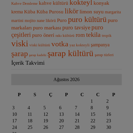
kokteyl
kahve kültürü
konyak
Kahve Demleme
likör
Küba Purosu
limon suyu
Küba
krema
margarita
puro kültürü
Puro
puro
martini
mojito
nane likörü
puro
puro tavsiye
markaları
puro markası
tekila
çeşitleri
rom
puro öneri
rakı kültürü
tropik
viski
votka
şampanya
viski kültürü
yaz kokteyli
şarap kültürü
şarap
şarap türleri
şarap kadehi
İçerik Takvimi
Ağustos 2026
P
S
Ç
P
C
C
P
1
2
3
4
5
6
7
8
9
10
11
12
13
14
15
16
17
18
19
20
21
22
23
24
25
26
27
28
29
30