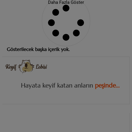
Daha Fazla Göster
Gösterilecek başka içerik yok.
Hayata keyif katan anların
i
z
i
n
d
e
.
.
.