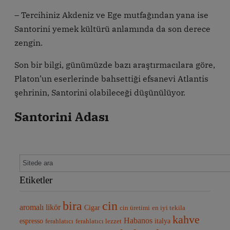
– Tercihiniz Akdeniz ve Ege mutfağından yana ise
Santorini yemek kültürü anlamında da son derece
zengin.
Son bir bilgi, günümüzde bazı araştırmacılara göre,
Platon’un eserlerinde bahsettiği efsanevi Atlantis
şehrinin, Santorini olabileceği düşünülüyor.
Santorini Adası
Etiketler
bira
cin
aromalı likör
Cigar
cin üretimi
en iyi tekila
kahve
Habanos
espresso
italya
ferahlatıcı
ferahlatıcı lezzet