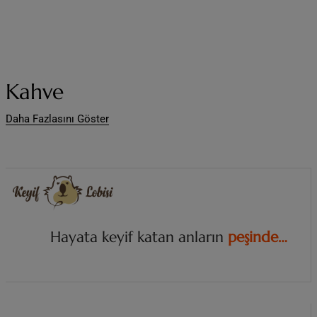
Kahve
Daha Fazlasını Göster
Hayata keyif katan anların
i
z
i
n
d
e
.
.
.