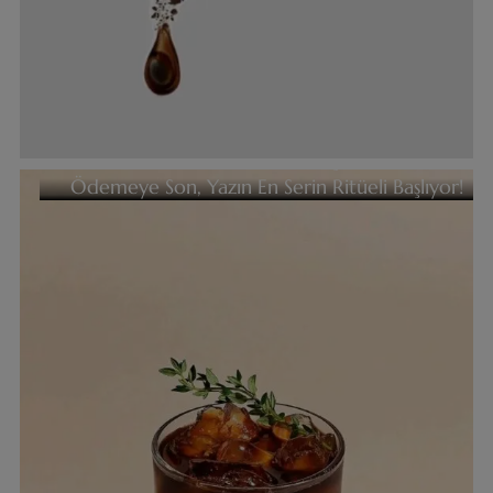
Evde Cold Brew Rehberi: Dışarıda Servet
Ödemeye Son, Yazın En Serin Ritüeli Başlıyor!