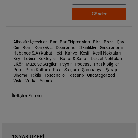
Gönder
Alkolsüz İçecekler
Bar
Bar Ekipmanları
Bira
Boza
Çay
Cin I Rom I Konyak …
Disaronno
Etkinlikler
Gastronomi
Habanos S.A (Küba)
İçki
Kahve
Keşif
Keşif Noktaları
Keyif Lobisi
Kokteyller
Kültür & Sanat
Lezzet Noktaları
Likör
Müze ve Sergiler
Peynir
Podcast
Pratik Bilgiler
Puro
Puro Kültürü
Rakı
Şalgam
Şampanya
Şarap
Sinema
Tekila
Toscanello
Toscano
Uncategorized
Viski
Votka
Yemek
İletişim Formu
18 YAŞ ÜZERİ