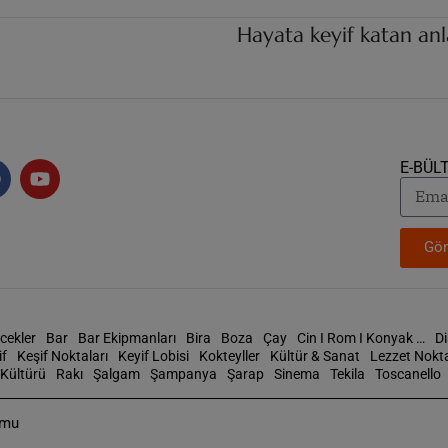
Hayata keyif katan an
E-BÜL
Gön
cekler
Bar
Bar Ekipmanları
Bira
Boza
Çay
Cin I Rom I Konyak …
D
if
Keşif Noktaları
Keyif Lobisi
Kokteyller
Kültür & Sanat
Lezzet Nokta
Kültürü
Rakı
Şalgam
Şampanya
Şarap
Sinema
Tekila
Toscanello
rmu