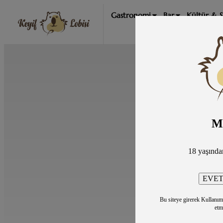
Gastronomi
Bar
Kültür & 
M
18 yaşınd
Bu siteye girerek Kullanım Ş
etm