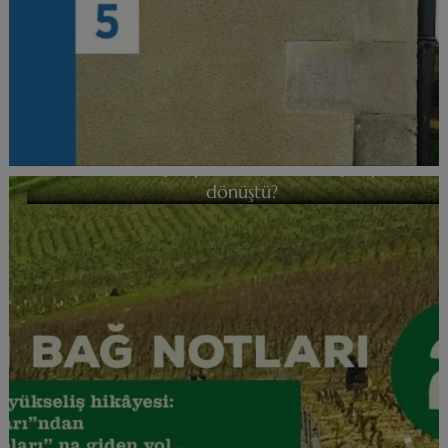
“Masa (Sofra) Şarapları” nasıl “Fransa Şaraplarına”
dönüştü?