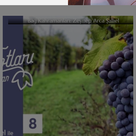
Bağ Kahramanları: Zeynep Arca Şallıel