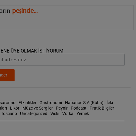
ların
…
e
d
ş
i
n
i
d
z
n
i
e
.
TENE ÜYE OLMAK İSTİYORUM
der
isaronno
Etkinlikler
Gastronomi
Habanos S.A (Küba)
İçki
ları
Likör
Müze ve Sergiler
Peynir
Podcast
Pratik Bilgiler
Toscano
Uncategorized
Viski
Votka
Yemek