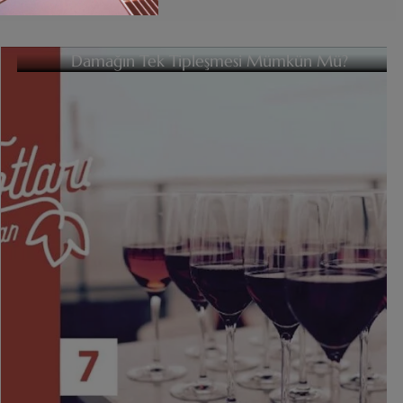
Damağın Tek Tipleşmesi Mümkün Mü?