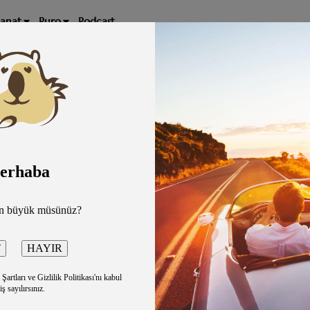
Sanat
Puro
Podcast
erhaba
Podcast
an büyük müsünüz?
artları ve Gizlilik Politikası'nı kabul
iş sayılırsınız.