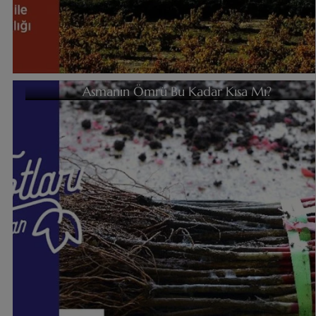
Asmanın Ömrü Bu Kadar Kısa Mı?