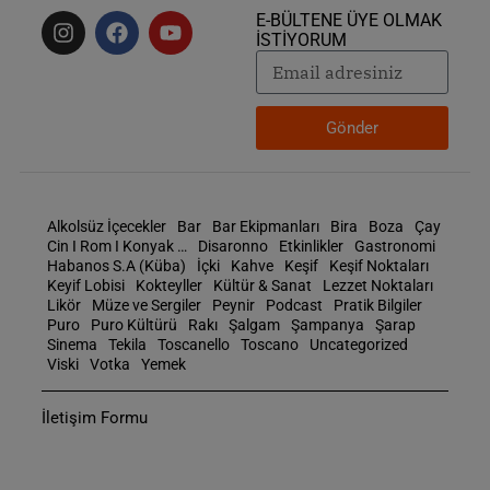
E-BÜLTENE ÜYE OLMAK
İSTİYORUM
Gönder
Alkolsüz İçecekler
Bar
Bar Ekipmanları
Bira
Boza
Çay
Cin I Rom I Konyak …
Disaronno
Etkinlikler
Gastronomi
Habanos S.A (Küba)
İçki
Kahve
Keşif
Keşif Noktaları
Keyif Lobisi
Kokteyller
Kültür & Sanat
Lezzet Noktaları
Likör
Müze ve Sergiler
Peynir
Podcast
Pratik Bilgiler
Puro
Puro Kültürü
Rakı
Şalgam
Şampanya
Şarap
Sinema
Tekila
Toscanello
Toscano
Uncategorized
Viski
Votka
Yemek
İletişim Formu