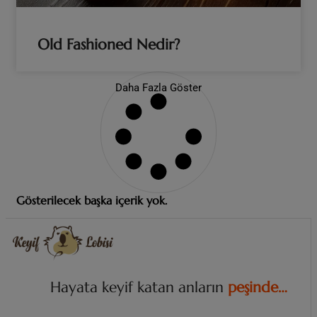
Old Fashioned Nedir?
Daha Fazla Göster
Gösterilecek başka içerik yok.
Hayata keyif katan anların
i
z
i
n
d
e
.
.
.