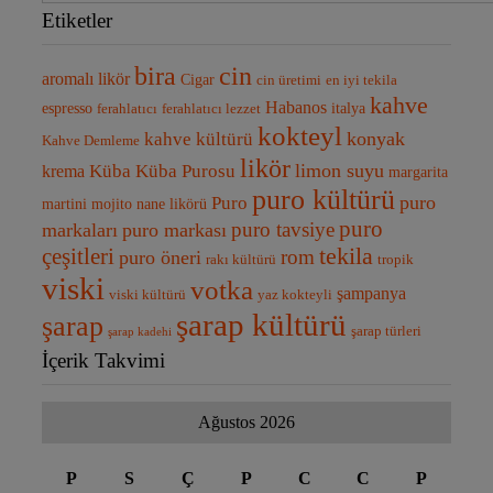
Etiketler
bira
cin
aromalı likör
Cigar
cin üretimi
en iyi tekila
kahve
Habanos
espresso
italya
ferahlatıcı
ferahlatıcı lezzet
kokteyl
kahve kültürü
konyak
Kahve Demleme
likör
Küba Purosu
limon suyu
Küba
krema
margarita
puro kültürü
Puro
puro
martini
mojito
nane likörü
puro
puro tavsiye
markaları
puro markası
tekila
çeşitleri
rom
puro öneri
rakı kültürü
tropik
viski
votka
şampanya
viski kültürü
yaz kokteyli
şarap kültürü
şarap
şarap türleri
şarap kadehi
İçerik Takvimi
Ağustos 2026
P
S
Ç
P
C
C
P