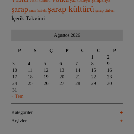
şampanya
viski kültürü
yaz kokteyli
şarap kültürü
şarap
şarap türleri
şarap kadehi
İçerik Takvimi
Ağustos 2026
P
S
Ç
P
C
C
P
1
2
3
4
5
6
7
8
9
10
11
12
13
14
15
16
17
18
19
20
21
22
23
24
25
26
27
28
29
30
31
« Tem
Kategoriler
Arşivler