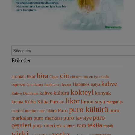
Etiketler
bira
cin
aromalı likör
Cigar
cin üretimi
en iyi tekila
kahve
Habanos
espresso
italya
ferahlatıcı
ferahlatıcı lezzet
kokteyl
kahve kültürü
konyak
Kahve Demleme
likör
Küba Purosu
limon suyu
Küba
krema
margarita
puro kültürü
Puro
puro
martini
mojito
nane likörü
puro
puro tavsiye
markaları
puro markası
tekila
çeşitleri
rom
puro öneri
rakı kültürü
tropik
viski
votka