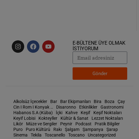
E-BÜLTENE ÜYE OLMAK
İSTİYORUM
Gönder
Alkolsüz İçecekler
Bar
Bar Ekipmanları
Bira
Boza
Çay
Cin I Rom I Konyak …
Disaronno
Etkinlikler
Gastronomi
Habanos S.A (Küba)
İçki
Kahve
Keşif
Keşif Noktaları
Keyif Lobisi
Kokteyller
Kültür & Sanat
Lezzet Noktaları
Likör
Müze ve Sergiler
Peynir
Podcast
Pratik Bilgiler
Puro
Puro Kültürü
Rakı
Şalgam
Şampanya
Şarap
Sinema
Tekila
Toscanello
Toscano
Uncategorized