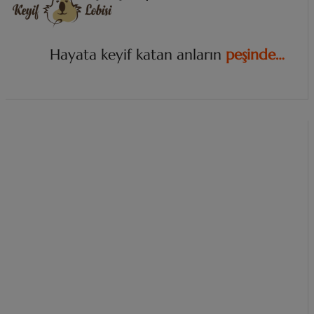
Hayata keyif katan anların
i
z
i
n
d
e
.
.
.