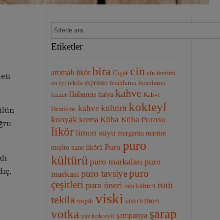
Etiketler
bira
cin
aromalı likör
Cigar
cin üretimi
den
espresso
en iyi tekila
ferahlatıcı
ferahlatıcı
kahve
Habanos
italya
lezzet
Kahve
kokteyl
kahve kültürü
ülün
Demleme
konyak
Küba Purosu
Küba
krema
ğru
likör
limon suyu
margarita
martini
puro
Puro
mojito
nane likörü
dı
kültürü
puro markaları
puro
ıç,
puro
puro tavsiye
markası
çeşitleri
rom
puro öneri
rakı kültürü
viski
tekila
tropik
viski kültürü
şarap
votka
şampanya
yaz kokteyli