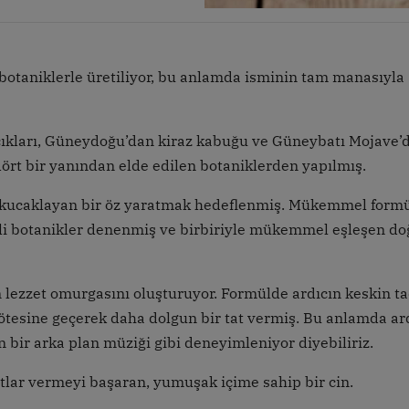
botaniklerle üretiliyor, bu anlamda isminin tam manasıyla
ılcıkları, Güneydoğu’dan kiraz kabuğu ve Güneybatı Mojave’
ört bir yanından elde edilen botaniklerden yapılmış.
ni kucaklayan bir öz yaratmak hedeflenmiş. Mükemmel form
itli botanikler denenmiş ve birbiriyle mükemmel eşleşen do
n lezzet omurgasını oluşturuyor. Formülde ardıcın keskin ta
ötesine geçerek daha dolgun bir tat vermiş. Bu anlamda ard
 bir arka plan müziği gibi deneyimleniyor diyebiliriz.
tatlar vermeyi başaran, yumuşak içime sahip bir cin.