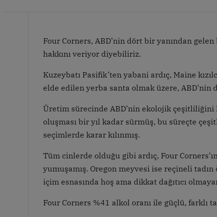
Four Corners, ABD’nin dört bir yanından gelen 
hakkını veriyor diyebiliriz.
Kuzeybatı Pasifik’ten yabani ardıç, Maine kız
elde edilen yerba santa olmak üzere, ABD’nin d
Üretim sürecinde ABD’nin ekolojik çeşitliliği
oluşması bir yıl kadar sürmüş, bu süreçte çeş
seçimlerde karar kılınmış.
Tüm cinlerde olduğu gibi ardıç, Four Corners’ı
yumuşamış. Oregon meyvesi ise reçineli tadın 
içim esnasında hoş ama dikkat dağıtıcı olmayan
Four Corners %41 alkol oranı ile güçlü, farklı 