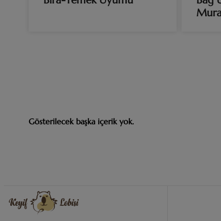
Bira-Yemek Uyumu
Bağ U
Mura
Gösterilecek başka içerik yok.