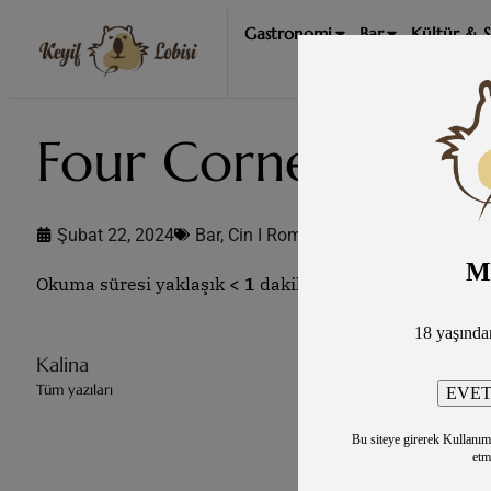
Gastronomi
Bar
Kültür & 
Four Corners Cin
Şubat 22, 2024
Bar
,
Cin I Rom I Konyak ...
,
İçki
M
Okuma süresi yaklaşık
< 1
dakika
18 yaşınd
Kalina
Tüm yazıları
Bu siteye girerek Kullanım Ş
etm