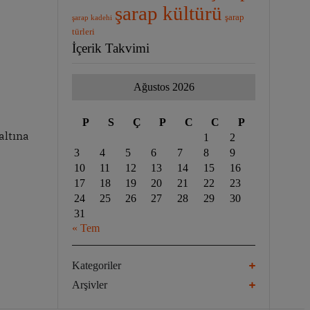
şarap kültürü
şarap
şarap kadehi
türleri
İçerik Takvimi
Ağustos 2026
P
S
Ç
P
C
C
P
altına
1
2
3
4
5
6
7
8
9
10
11
12
13
14
15
16
17
18
19
20
21
22
23
24
25
26
27
28
29
30
31
« Tem
Kategoriler
Arşivler