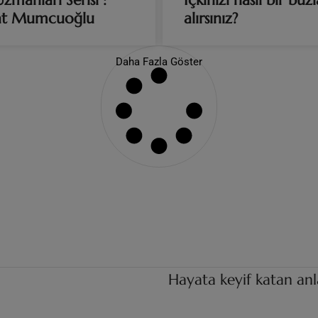
zmanları Serisi :
İçkinizi nasıl bir buzl
t Mumcuoğlu
alırsınız?
Daha Fazla Göster
Hayata keyif katan an