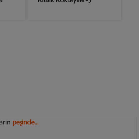
a
Klasik Kokteyller-3
ların
p
e
ş
i
n
d
e
…