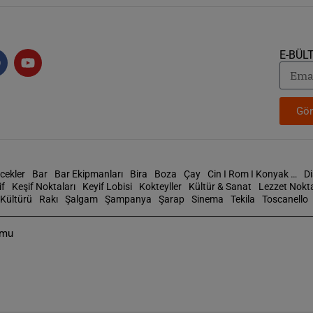
E-BÜL
Gön
cekler
Bar
Bar Ekipmanları
Bira
Boza
Çay
Cin I Rom I Konyak …
D
if
Keşif Noktaları
Keyif Lobisi
Kokteyller
Kültür & Sanat
Lezzet Nokta
Kültürü
Rakı
Şalgam
Şampanya
Şarap
Sinema
Tekila
Toscanello
rmu