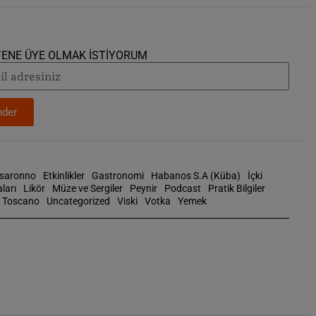
TENE ÜYE OLMAK İSTİYORUM
der
isaronno
Etkinlikler
Gastronomi
Habanos S.A (Küba)
İçki
ları
Likör
Müze ve Sergiler
Peynir
Podcast
Pratik Bilgiler
Toscano
Uncategorized
Viski
Votka
Yemek