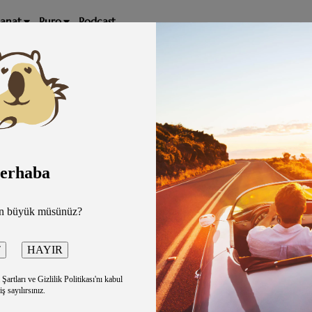
Sanat
Puro
Podcast
erhaba
an büyük müsünüz?
artları ve Gizlilik Politikası'nı kabul
iş sayılırsınız.