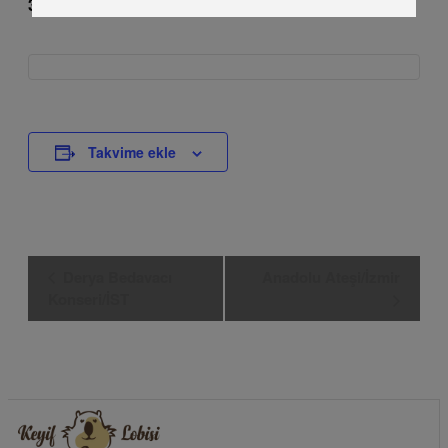
3350TL
Takvime ekle
Etkinlik
Derya Bedavacı
Anadolu Ateşi/İzmir
Navigasyon
Konseri/İST