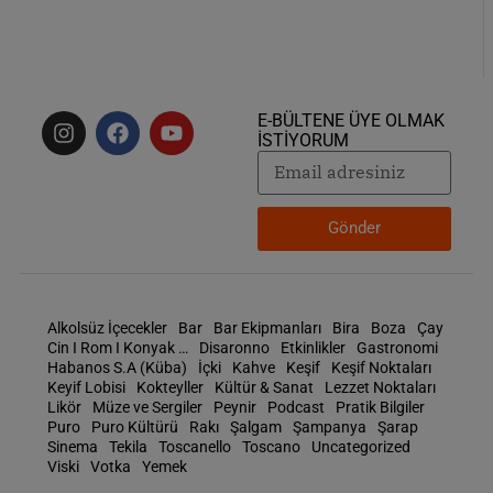
E-BÜLTENE ÜYE OLMAK
İSTİYORUM
Gönder
Alkolsüz İçecekler
Bar
Bar Ekipmanları
Bira
Boza
Çay
Cin I Rom I Konyak …
Disaronno
Etkinlikler
Gastronomi
Habanos S.A (Küba)
İçki
Kahve
Keşif
Keşif Noktaları
Keyif Lobisi
Kokteyller
Kültür & Sanat
Lezzet Noktaları
Likör
Müze ve Sergiler
Peynir
Podcast
Pratik Bilgiler
Puro
Puro Kültürü
Rakı
Şalgam
Şampanya
Şarap
Sinema
Tekila
Toscanello
Toscano
Uncategorized
Viski
Votka
Yemek