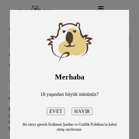
« Tüm Etkinlikler
Bu etkinlik geçti.
Yıldız Tilbe Konseri/Ankara
7 Haziran
9:00 pm
11:00 pm
@
–
Merhaba
-Oran Açıkhava Sahnesi
-Türk müziğinin unutulmaz sesi Yıldız Tilbe, bu yıl
18 yaşından büyük müsünüz?
da sahnelerde fırtınalar estirmeye devam ediyor.
Benzersiz sahne enerjisi ve dillere destan
şarkılarıyla izleyenleri büyüleyen Yıldız Tilbe, bu
özel gecede müzikseverlere eşsiz bir deneyim
Bu siteye girerek Kullanım Şartları ve Gizlilik Politikası'nı kabul
yaşatacak.
etmiş sayılırsınız.