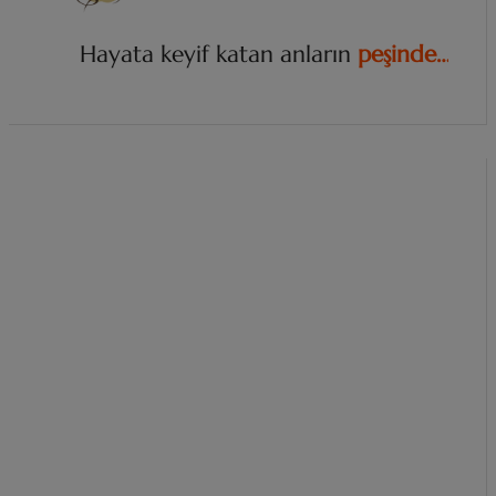
Hayata keyif katan anların
p
e
ş
i
n
d
e
…