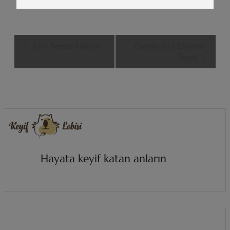
Etkinlik
Kirli Sepeti/Ankara
Candle and Echoes/
Navigasyon
İzmir
Hayata keyif katan anların
i
z
i
n
d
e
.
.
.