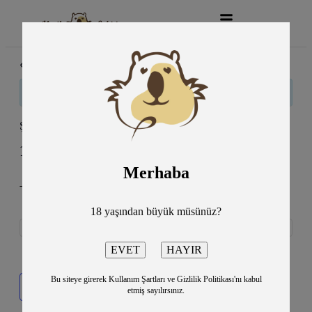
« Tüm Etkinlikler
Bu etkinlik geçti.
Şimdi 90’lar Konseri/Ankara
13 Mart
9:00 pm
11:00 pm
@
–
Merhaba
_Çankaya Belediyesi Atatürk Sanat Merkezi
1540TL
18 yaşından büyük müsünüz?
Bu siteye girerek Kullanım Şartları ve Gizlilik Politikası'nı kabul
Takvime ekle
etmiş sayılırsınız.