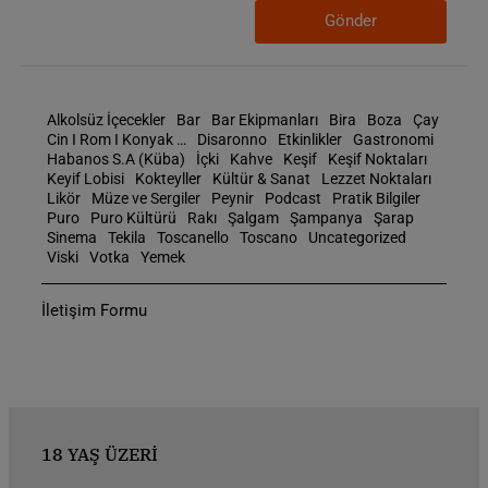
Gönder
Alkolsüz İçecekler
Bar
Bar Ekipmanları
Bira
Boza
Çay
Cin I Rom I Konyak …
Disaronno
Etkinlikler
Gastronomi
Habanos S.A (Küba)
İçki
Kahve
Keşif
Keşif Noktaları
Keyif Lobisi
Kokteyller
Kültür & Sanat
Lezzet Noktaları
Likör
Müze ve Sergiler
Peynir
Podcast
Pratik Bilgiler
Puro
Puro Kültürü
Rakı
Şalgam
Şampanya
Şarap
Sinema
Tekila
Toscanello
Toscano
Uncategorized
Viski
Votka
Yemek
İletişim Formu
18 YAŞ ÜZERİ