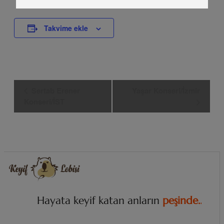
Takvime ekle
Etkinlik
Sertab Erener
Yaşar Konseri/İzmir
Navigasyon
Konseri/İST
Hayata keyif katan anların
p
e
ş
i
n
d
e
…