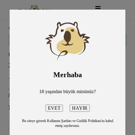
« Tüm Etkinlikler
Bu etkinlik geçti.
Kürk Mantolu Madonna 6. Sezon/İST
2 Haziran
8:00 pm
10:30 pm
@
–
Merhaba
-İBB Sancaktepe Eyüp Sultan Kültür
–
Sabahattin Ali’nin ölümsüz romanı Kürk Mantolu
18 yaşından büyük müsünüz?
Madonna 6. Sezon’da tiyatro sahnesinde…
700TL
Bu siteye girerek Kullanım Şartları ve Gizlilik Politikası'nı kabul
etmiş sayılırsınız.