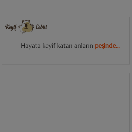
Hayata keyif katan anların
p
e
ş
i
n
d
e
…