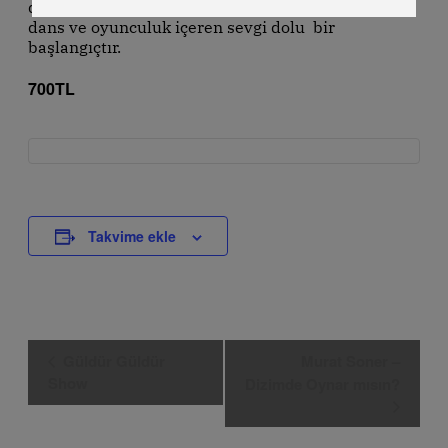
dalı ile tanışmak isteyen çocuklar için “Kuğu Gölü”
dans ve oyunculuk içeren sevgi dolu bir
başlangıçtır.
700TL
Takvime ekle
Etkinlik
Güldür Güldür
Murat Soner –
Navigasyon
Show
Dizimde Oynar mısın?