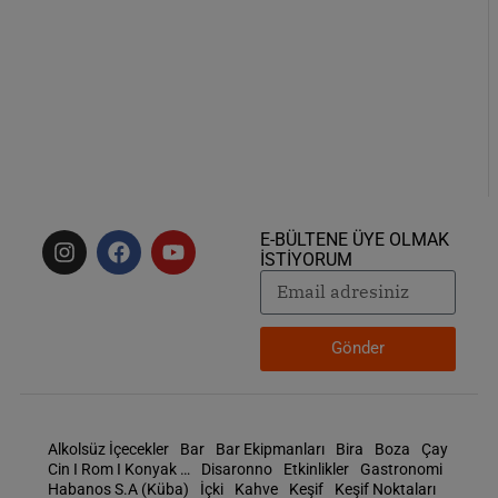
E-BÜLTENE ÜYE OLMAK
İSTİYORUM
Gönder
Alkolsüz İçecekler
Bar
Bar Ekipmanları
Bira
Boza
Çay
Cin I Rom I Konyak …
Disaronno
Etkinlikler
Gastronomi
Habanos S.A (Küba)
İçki
Kahve
Keşif
Keşif Noktaları