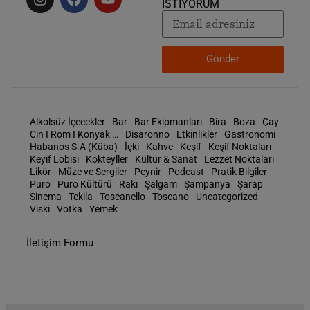
İSTİYORUM
Gönder
Alkolsüz İçecekler
Bar
Bar Ekipmanları
Bira
Boza
Çay
Cin I Rom I Konyak …
Disaronno
Etkinlikler
Gastronomi
Habanos S.A (Küba)
İçki
Kahve
Keşif
Keşif Noktaları
Keyif Lobisi
Kokteyller
Kültür & Sanat
Lezzet Noktaları
Likör
Müze ve Sergiler
Peynir
Podcast
Pratik Bilgiler
Puro
Puro Kültürü
Rakı
Şalgam
Şampanya
Şarap
Sinema
Tekila
Toscanello
Toscano
Uncategorized
Viski
Votka
Yemek
İletişim Formu