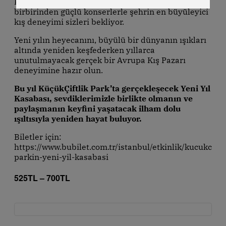
KüçükÇiftlik Park’ın dev açık hava sahnesinde
birbirinden güçlü konserlerle şehrin en büyüleyici
kış deneyimi sizleri bekliyor.
Yeni yılın heyecanını, büyülü bir dünyanın ışıkları
altında yeniden keşfederken yıllarca
unutulmayacak gerçek bir Avrupa Kış Pazarı
deneyimine hazır olun.
Bu yıl KüçükÇiftlik Park’ta gerçekleşecek Yeni Yıl
Kasabası, sevdiklerimizle birlikte olmanın ve
paylaşmanın keyfini yaşatacak ilham dolu
ışıltısıyla yeniden hayat buluyor.
Biletler için:
https://www.bubilet.com.tr/istanbul/etkinlik/kucukciftli
parkin-yeni-yil-kasabasi
525TL – 700TL