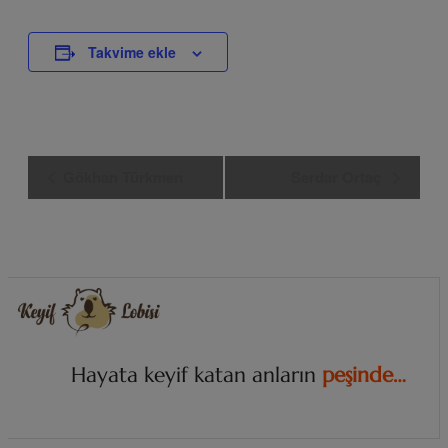
Takvime ekle
Etkinlik
Gökhan Türkmen
Serdar Ortaç
Navigasyon
Hayata keyif katan anların
p
e
ş
i
n
d
e
…