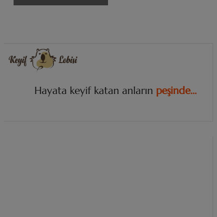
Hayata keyif katan anların
p
e
ş
i
n
d
e
…