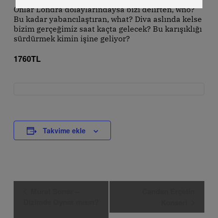
Onlar Londra dolaylarındaysa bizi delirten, who?
Bu kadar yabancılaştıran, what? Diva aslında kelse
bizim gerçeğimiz saat kaçta gelecek? Bu karışıklığı
sürdürmek kimin işine geliyor?
1760TL
Takvime ekle
Etkinlik
Murat Soner –
Candan Erçetin
Navigasyon
Dizimde Oynar mısın?
Konseri