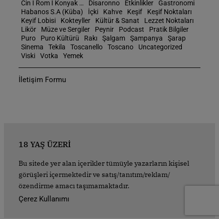
Cin I Rom I Konyak …
Disaronno
Etkinlikler
Gastronomi
Habanos S.A (Küba)
İçki
Kahve
Keşif
Keşif Noktaları
Keyif Lobisi
Kokteyller
Kültür & Sanat
Lezzet Noktaları
Likör
Müze ve Sergiler
Peynir
Podcast
Pratik Bilgiler
Puro
Puro Kültürü
Rakı
Şalgam
Şampanya
Şarap
Sinema
Tekila
Toscanello
Toscano
Uncategorized
Viski
Votka
Yemek
İletişim Formu
18 YAŞ ÜZERİ
Bu sitede yer alan içerikler tümüyle yazarların kişisel
görüşleri içermektedir ve satış/tanıtım/reklam/
özendirme amacı taşımamaktadır.
Çerez Kullanımı