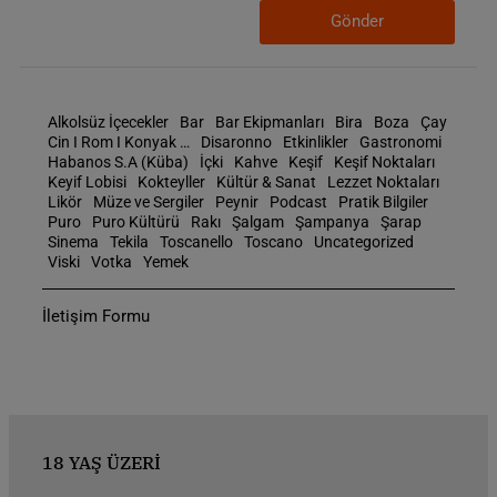
Gönder
Alkolsüz İçecekler
Bar
Bar Ekipmanları
Bira
Boza
Çay
Cin I Rom I Konyak …
Disaronno
Etkinlikler
Gastronomi
Habanos S.A (Küba)
İçki
Kahve
Keşif
Keşif Noktaları
Keyif Lobisi
Kokteyller
Kültür & Sanat
Lezzet Noktaları
Likör
Müze ve Sergiler
Peynir
Podcast
Pratik Bilgiler
Puro
Puro Kültürü
Rakı
Şalgam
Şampanya
Şarap
Sinema
Tekila
Toscanello
Toscano
Uncategorized
Viski
Votka
Yemek
İletişim Formu
18 YAŞ ÜZERİ