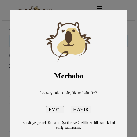
« Tüm Etkinlikler
Bu etkinlik geçti.
Kaç Para Bi Fön? Tiyatro Oyunu
22 Şubat
8:30 pm
10:30 pm
@
–
Merhaba
-MEB Şura Salonu
750TL
18 yaşından büyük müsünüz?
Bu siteye girerek Kullanım Şartları ve Gizlilik Politikası'nı kabul
Takvime ekle
etmiş sayılırsınız.