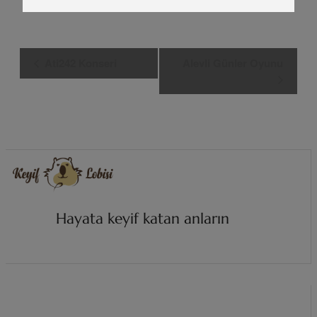
Etkinlik
Ati242 Konseri
Alevli Günler Oyunu
Navigasyon
Hayata keyif katan anların
i
z
i
n
d
e
.
.
.