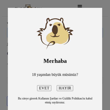
« Tüm Etkinlikler
Bu etkinlik geçti.
Jekyll & Hyde
6 Mart
8:30 pm
10:30 pm
@
–
Merhaba
-Lütfi Kırdar Anadolu Auditorium
1315TL
18 yaşından büyük müsünüz?
Bu siteye girerek Kullanım Şartları ve Gizlilik Politikası'nı kabul
Takvime ekle
etmiş sayılırsınız.