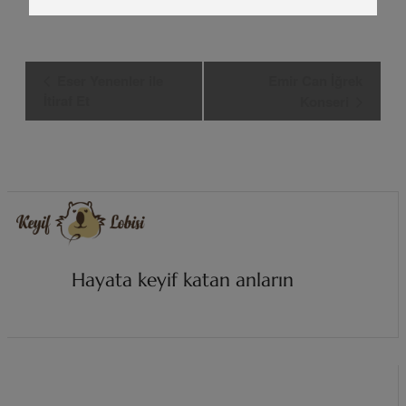
Etkinlik
Eser Yenenler ile
Emir Can İğrek
Navigasyon
İtiraf Et
Konseri
Hayata keyif katan anların
i
z
i
n
d
e
.
.
.