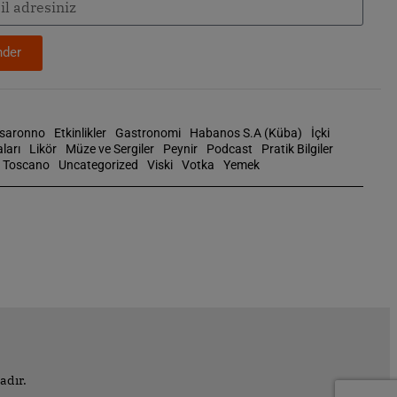
der
isaronno
Etkinlikler
Gastronomi
Habanos S.A (Küba)
İçki
ları
Likör
Müze ve Sergiler
Peynir
Podcast
Pratik Bilgiler
Toscano
Uncategorized
Viski
Votka
Yemek
adır.