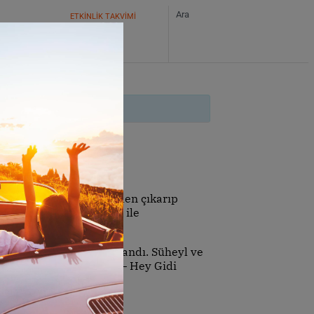
ETKİNLİK TAKVİMİ
ikleri anıları albümlerden çıkarıp
tün anıları seyircileri ile
anıcılara sunulmaya başlandı. Süheyl ve
a başlamışlar ve #HGG – Hey Gidi