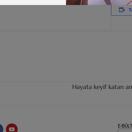
T
Hayata keyif katan an
E-BÜL