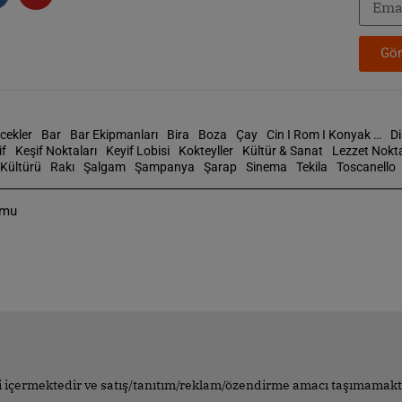
Gön
cekler
Bar
Bar Ekipmanları
Bira
Boza
Çay
Cin I Rom I Konyak …
D
if
Keşif Noktaları
Keyif Lobisi
Kokteyller
Kültür & Sanat
Lezzet Nokta
Kültürü
Rakı
Şalgam
Şampanya
Şarap
Sinema
Tekila
Toscanello
rmu
leri içermektedir ve satış/tanıtım/reklam/özendirme amacı taşımamakt