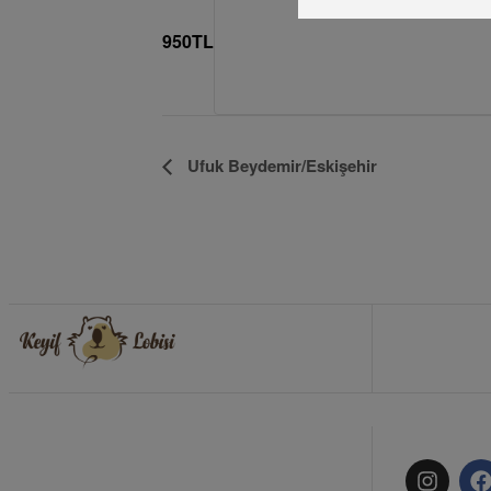
950TL
Etkinlik
Ufuk Beydemir/Eskişehir
Navigasyon