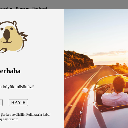
Sanat
Puro
Podcast
m
erhaba
-Sahne Dragos
ar” sözü ile başladıkları gösterilerinde, yıllarca biriktird
arı günden bu zamana kadar başlarından geçen acı – tatlı bü
an büyük müsünüz?
ar ve bunları anlatan anılar #tbt etiketi altında diğer kull
gü bir şekilde yaklaşmışlar ve #HGG etiketini kullanmay
artları ve Gizlilik Politikası'nı kabul
iş sayılırsınız.