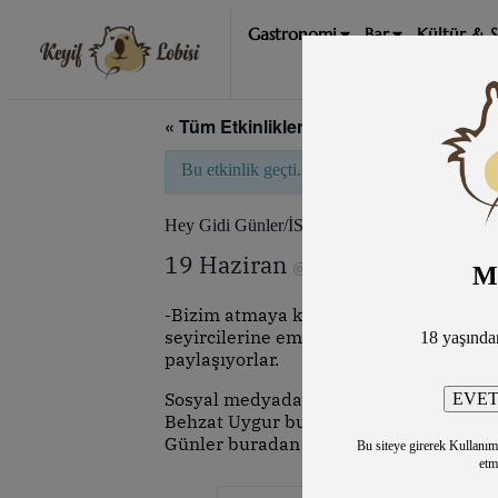
Gastronomi
Bar
Kültür & 
« Tüm Etkinlikler
Bu etkinlik geçti.
Hey Gidi Günler/İST
19 Haziran
8:30 pm
10:30 p
@
–
M
-Bizim atmaya kıyamadığımız anılarımız v
seyircilerine emanet ediyorlar. Doğdukl
18 yaşınd
paylaşıyorlar.
Sosyal medyada eski fotoğraflar, videol
Behzat Uygur bu duruma kendilerine öz
Günler buradan ortaya çıkmış.
Bu siteye girerek Kullanım Ş
etm