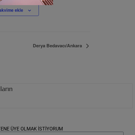
akvime ekle
Derya Bedavacı/Ankara
ların
i
z
i
n
d
e
.
.
.
TENE ÜYE OLMAK İSTİYORUM