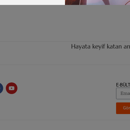
Hayata keyif katan an
E-BÜL
Gön