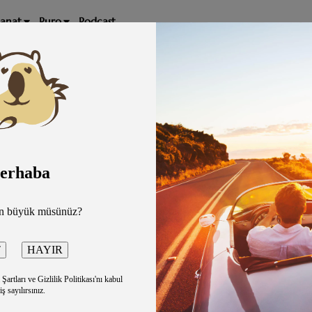
Sanat
Puro
Podcast
erhaba
ütfi Kırdar Anadolu Auditorium
2500TL
an büyük müsünüz?
Takvime
artları ve Gizlilik Politikası'nı kabul
iş sayılırsınız.