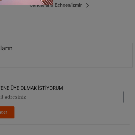
Candle and Echoes/İzmir
ların
i
z
i
n
d
e
.
.
.
TENE ÜYE OLMAK İSTİYORUM
der