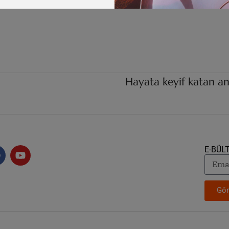
Hayata keyif katan an
E-BÜL
Gön