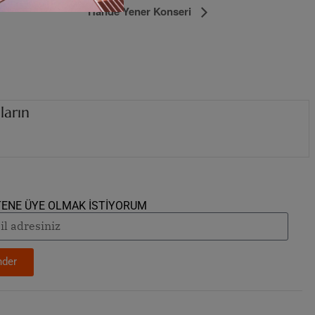
Hande Yener Konseri
ların
i
z
i
n
d
e
.
.
.
TENE ÜYE OLMAK İSTİYORUM
der