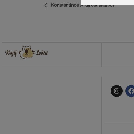
Etkinlik
Konstantinos Argiros/İstanbul
Navigasyon