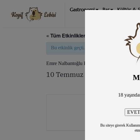
Gastronomi
Bar
Kültür & 
« Tüm Etkinlikler
Bu etkinlik geçti.
Emre Nalbantoğlu Konseri/Ankara
10 Temmuz
9:00 pm
10:30 
@
–
M
18 yaşınd
Bu siteye girerek Kullanım Ş
etm