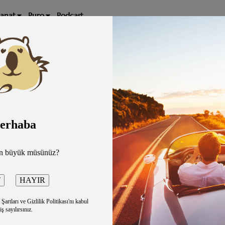
Sanat
Puro
Podcast
pm
erhaba
-IF Performance Hall Ankara(Tunus)
500TL
an büyük müsünüz?
Takvime
artları ve Gizlilik Politikası'nı kabul
iş sayılırsınız.