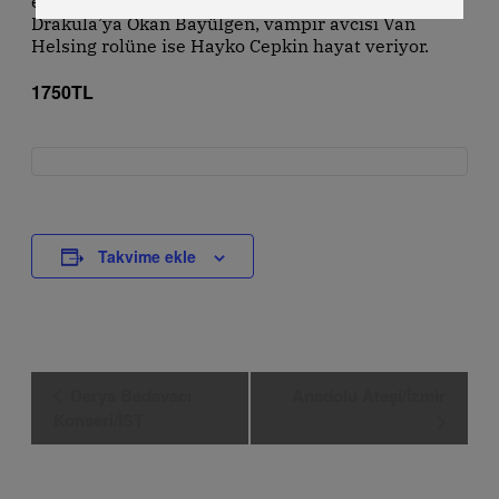
en ünlü fantastik karakterlerinden biri olan
Drakula’ya Okan Bayülgen, vampir avcısı Van
Helsing rolüne ise Hayko Cepkin hayat veriyor.
1750TL
Takvime ekle
Etkinlik
Derya Bedavacı
Anadolu Ateşi/İzmir
Navigasyon
Konseri/İST