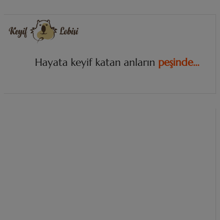
Hayata keyif katan anların
p
e
ş
i
n
d
e
…