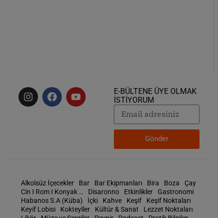
E-BÜLTENE ÜYE OLMAK
İSTİYORUM
Gönder
Alkolsüz İçecekler
Bar
Bar Ekipmanları
Bira
Boza
Çay
Cin I Rom I Konyak …
Disaronno
Etkinlikler
Gastronomi
Habanos S.A (Küba)
İçki
Kahve
Keşif
Keşif Noktaları
Keyif Lobisi
Kokteyller
Kültür & Sanat
Lezzet Noktaları
Likör
Müze ve Sergiler
Peynir
Podcast
Pratik Bilgiler