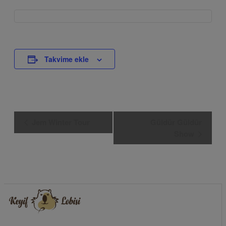
Takvime ekle
Etkinlik
Jem Winter Tour
Güldür Güldür
Navigasyon
Show