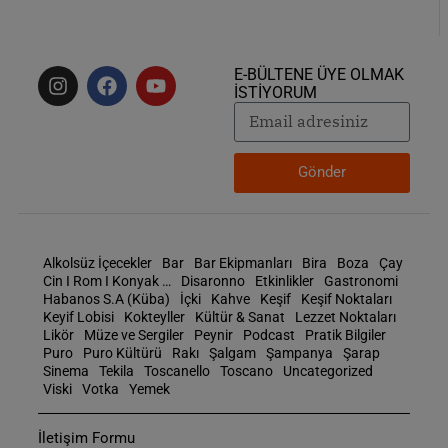
E-BÜLTENE ÜYE OLMAK
İSTİYORUM
Gönder
Alkolsüz İçecekler
Bar
Bar Ekipmanları
Bira
Boza
Çay
Cin I Rom I Konyak …
Disaronno
Etkinlikler
Gastronomi
Habanos S.A (Küba)
İçki
Kahve
Keşif
Keşif Noktaları
Keyif Lobisi
Kokteyller
Kültür & Sanat
Lezzet Noktaları
Likör
Müze ve Sergiler
Peynir
Podcast
Pratik Bilgiler
Puro
Puro Kültürü
Rakı
Şalgam
Şampanya
Şarap
Sinema
Tekila
Toscanello
Toscano
Uncategorized
Viski
Votka
Yemek
İletişim Formu