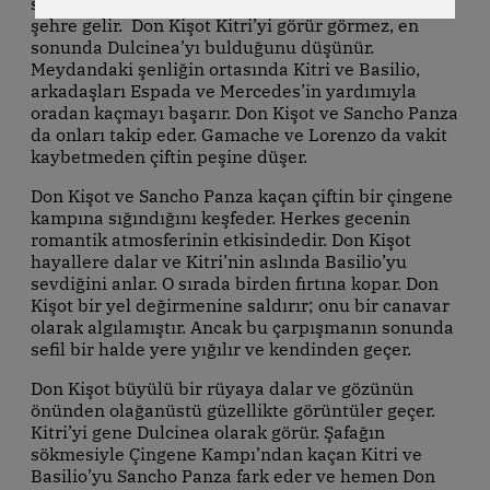
sevmektedir. Bu sırada Don Kişot ve Sancho Panza
şehre gelir. Don Kişot Kitri’yi görür görmez, en
sonunda Dulcinea’yı bulduğunu düşünür.
Meydandaki şenliğin ortasında Kitri ve Basilio,
arkadaşları Espada ve Mercedes’in yardımıyla
oradan kaçmayı başarır. Don Kişot ve Sancho Panza
da onları takip eder. Gamache ve Lorenzo da vakit
kaybetmeden çiftin peşine düşer.
Don Kişot ve Sancho Panza kaçan çiftin bir çingene
kampına sığındığını keşfeder. Herkes gecenin
romantik atmosferinin etkisindedir. Don Kişot
hayallere dalar ve Kitri’nin aslında Basilio’yu
sevdiğini anlar. O sırada birden fırtına kopar. Don
Kişot bir yel değirmenine saldırır; onu bir canavar
olarak algılamıştır. Ancak bu çarpışmanın sonunda
sefil bir halde yere yığılır ve kendinden geçer.
Don Kişot büyülü bir rüyaya dalar ve gözünün
önünden olağanüstü güzellikte görüntüler geçer.
Kitri’yi gene Dulcinea olarak görür. Şafağın
sökmesiyle Çingene Kampı’ndan kaçan Kitri ve
Basilio’yu Sancho Panza fark eder ve hemen Don