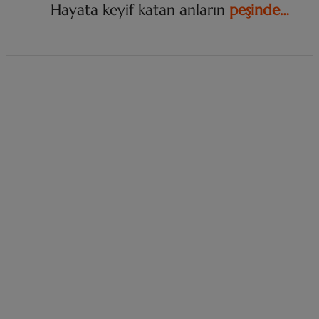
Hayata keyif katan anların
p
e
ş
i
n
d
e
…