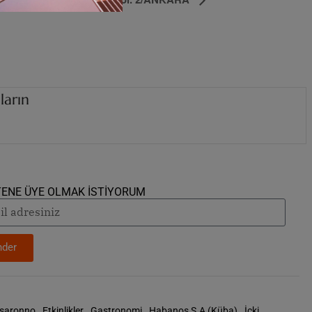
ların
i
z
i
n
d
e
.
.
.
TENE ÜYE OLMAK İSTİYORUM
der
isaronno
Etkinlikler
Gastronomi
Habanos S.A (Küba)
İçki