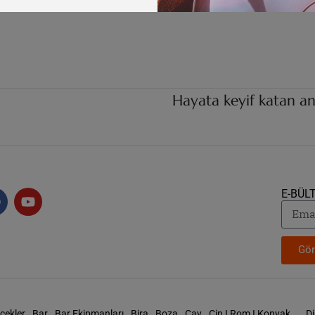
Hayata keyif katan an
E-BÜL
Gön
cekler
Bar
Bar Ekipmanları
Bira
Boza
Çay
Cin I Rom I Konyak …
D