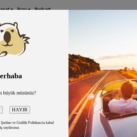
Sanat
Puro
Podcast
erhaba
eren Sagu sevilen şarkıları ile sizlerle buluşmaya devam e
an büyük müsünüz?
T
artları ve Gizlilik Politikası'nı kabul
iş sayılırsınız.
Ersay Üner 