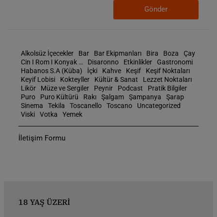
Gönder
Alkolsüz İçecekler
Bar
Bar Ekipmanları
Bira
Boza
Çay
Cin I Rom I Konyak …
Disaronno
Etkinlikler
Gastronomi
Habanos S.A (Küba)
İçki
Kahve
Keşif
Keşif Noktaları
Keyif Lobisi
Kokteyller
Kültür & Sanat
Lezzet Noktaları
Likör
Müze ve Sergiler
Peynir
Podcast
Pratik Bilgiler
Puro
Puro Kültürü
Rakı
Şalgam
Şampanya
Şarap
Sinema
Tekila
Toscanello
Toscano
Uncategorized
Viski
Votka
Yemek
İletişim Formu
18 YAŞ ÜZERİ