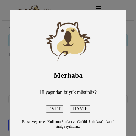
« Tüm Etkinlikler
Bu etkinlik geçti.
Bir Baba Hamlet Oyunu
14 Mart
4:00 pm
5:00 pm
@
–
Merhaba
-Caddebostan Kültür Merkezi Büyük Salon
1250TL
18 yaşından büyük müsünüz?
Bu siteye girerek Kullanım Şartları ve Gizlilik Politikası'nı kabul
Takvime ekle
etmiş sayılırsınız.