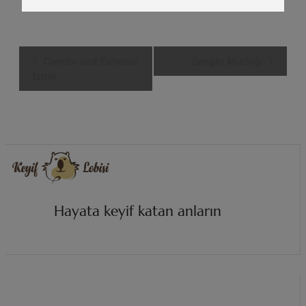
Etkinlik
Candle and Echoes/
Zengin Mutfağı
Navigasyon
İzmir
Hayata keyif katan anların
i
z
i
n
d
e
.
.
.