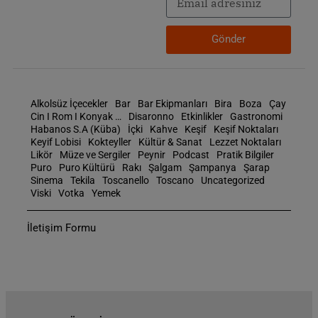
Gönder
Alkolsüz İçecekler
Bar
Bar Ekipmanları
Bira
Boza
Çay
Cin I Rom I Konyak …
Disaronno
Etkinlikler
Gastronomi
Habanos S.A (Küba)
İçki
Kahve
Keşif
Keşif Noktaları
Keyif Lobisi
Kokteyller
Kültür & Sanat
Lezzet Noktaları
Likör
Müze ve Sergiler
Peynir
Podcast
Pratik Bilgiler
Puro
Puro Kültürü
Rakı
Şalgam
Şampanya
Şarap
Sinema
Tekila
Toscanello
Toscano
Uncategorized
Viski
Votka
Yemek
İletişim Formu