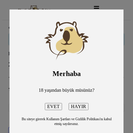
« Tüm Etkinlikler
Bu etkinlik geçti.
Bir Baba Hamlet Oyunu/İstanbul
27 Temmuz
9:00 pm
11:00 pm
@
–
Merhaba
-Kadıköy Selamiçeşme Özgürlük Parkı Amfi Tiyatro
1000TL
18 yaşından büyük müsünüz?
Bu siteye girerek Kullanım Şartları ve Gizlilik Politikası'nı kabul
etmiş sayılırsınız.
Takvime ekle