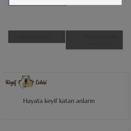
Etkinlik
Halkekmag Fest
Mustafa Sandal
Navigasyon
Konseri/İzmir
Hayata keyif katan anların
i
z
i
n
d
e
.
.
.