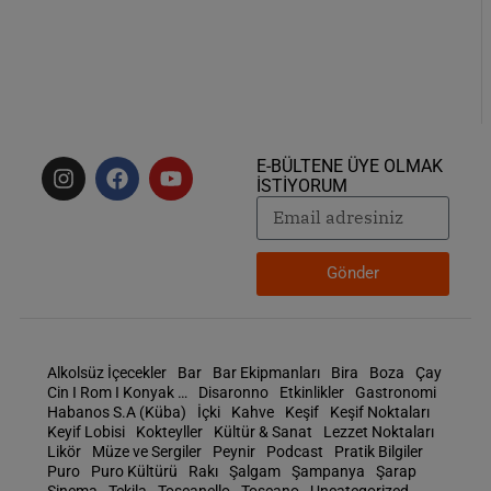
E-BÜLTENE ÜYE OLMAK
İSTİYORUM
Gönder
Alkolsüz İçecekler
Bar
Bar Ekipmanları
Bira
Boza
Çay
Cin I Rom I Konyak …
Disaronno
Etkinlikler
Gastronomi
Habanos S.A (Küba)
İçki
Kahve
Keşif
Keşif Noktaları
Keyif Lobisi
Kokteyller
Kültür & Sanat
Lezzet Noktaları
Likör
Müze ve Sergiler
Peynir
Podcast
Pratik Bilgiler
Puro
Puro Kültürü
Rakı
Şalgam
Şampanya
Şarap
Sinema
Tekila
Toscanello
Toscano
Uncategorized