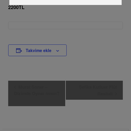
2200TL
Takvime ekle
Etkinlik
Murat Soner –
Şefika Kutluer Flüt
Navigasyon
Dizimde Oynar mısın?
Resitali