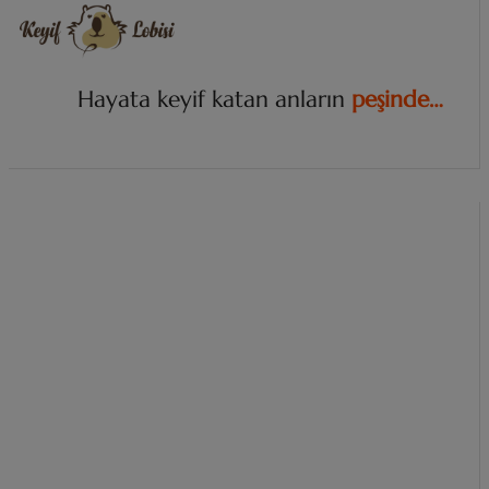
Hayata keyif katan anların
p
e
ş
i
n
d
e
…