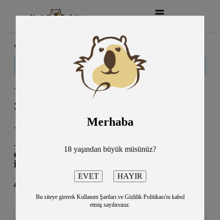
« Tüm Etkinlikler
Bu etkinlik geçti.
+1 Sunar: Three Days Grace, Escape the Fate/İST
30 Haziran
9:00 pm
11:00 pm
@
–
Merhaba
-KüçükÇiftlik Park
–
2026’nın En Büyük Rock Konseri: Three Days
18 yaşından büyük müsünüz?
Grace +1 Katkılarıyla 30 Haziran’da İlk Kez
İstanbul’da!
4950TL
Bu siteye girerek Kullanım Şartları ve Gizlilik Politikası'nı kabul
etmiş sayılırsınız.