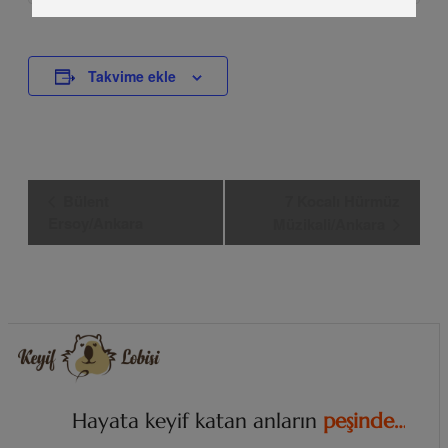
Takvime ekle
Etkinlik
Bülent
7 Kocalı Hürmüz
Navigasyon
Ersoy/Ankara
Müzikali/Ankara
Hayata keyif katan anların
p
e
ş
i
n
d
e
…