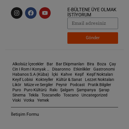
E-BÜLTENE ÜYE OLMAK
İSTİYORUM
Gönder
Alkolsüz İçecekler
Bar
Bar Ekipmanları
Bira
Boza
Çay
Cin I Rom I Konyak …
Disaronno
Etkinlikler
Gastronomi
Habanos S.A (Küba)
İçki
Kahve
Keşif
Keşif Noktaları
Keyif Lobisi
Kokteyller
Kültür & Sanat
Lezzet Noktaları
Likör
Müze ve Sergiler
Peynir
Podcast
Pratik Bilgiler
Puro
Puro Kültürü
Rakı
Şalgam
Şampanya
Şarap
Sinema
Tekila
Toscanello
Toscano
Uncategorized
Viski
Votka
Yemek
İletişim Formu